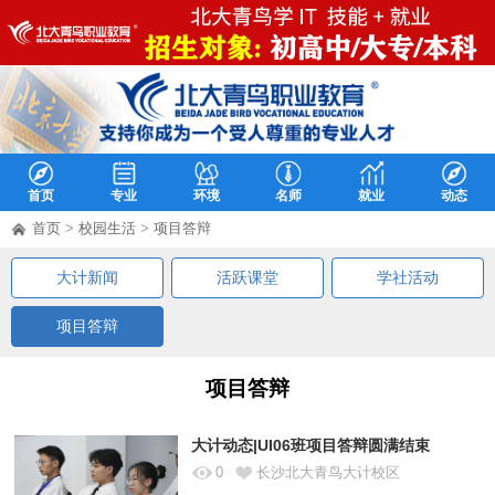
首页
专业
环境
名师
就业
动态
首页
>
校园生活
>
项目答辩
大计新闻
活跃课堂
学社活动
项目答辩
项目答辩
大计动态|UI06班项目答辩圆满结束
0
长沙北大青鸟大计校区