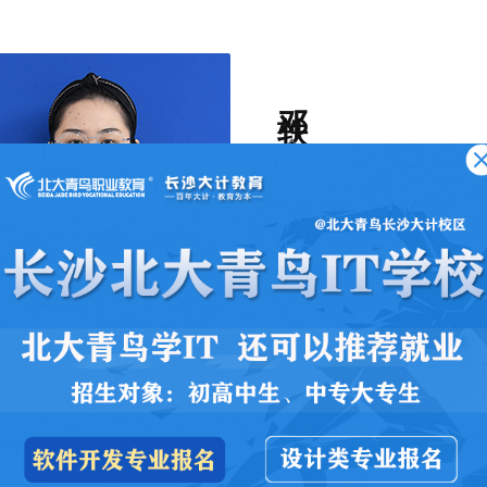
邓轶
金牌讲师