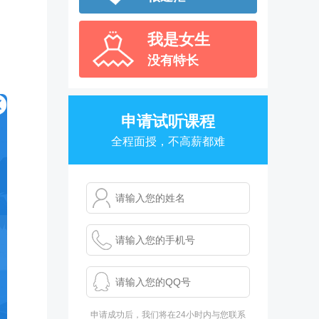
什么行业
前景发展好？
我是职员
申请试听课程
入错行
全程面授，不高薪都难
我是初中生
年龄太小
我是高中生
没有学历
我是大学生
申请成功后，我们将在24小时内与您联系
没有技能