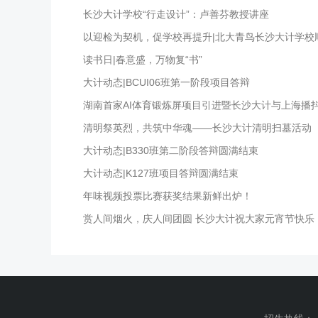
长沙大计学校“行走设计”：卢善芬教授讲座
以迎检为契机，促学校再提升|北大青鸟长沙大计学校
读书日|春意盛，万物复“书”
大计动态|BCUI06班第一阶段项目答辩
湖南首家AI体育锻炼屏项目引进暨长沙大计与上海播
清明祭英烈，共筑中华魂——长沙大计清明扫墓活动
大计动态|B330班第二阶段答辩圆满结束
大计动态|K127班项目答辩圆满结束
年味视频投票比赛获奖结果新鲜出炉！
赏人间烟火，庆人间团圆 长沙大计祝大家元宵节快乐