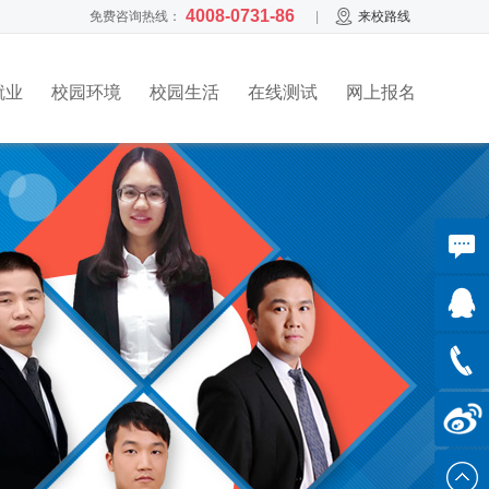
4008-0731-86
免费咨询热线：
|
来校路线
就业
校园环境
校园生活
在线测试
网上报名
在线咨询
与美女
老师沟
我是职员
通
QQ客服
735740
入错行
免费热
4008-
线：
我是初中生
0731-
86
新浪微博
年龄太小
关注大