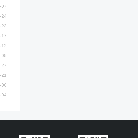
-07
-24
-23
-17
-12
-05
-27
-21
-06
-04