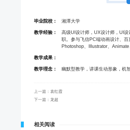
毕业院校：
湘潭大学
教学经验：
高级UI设计师，UX设计师，U
职。参与飞信PC端动画设计、百
Photoshop、IIIustrator、Anim
教学成果：
教学理念：
幽默型教学，讲课生动形象，机
上一篇：
袁红霞
下一篇：
龙超
相关阅读