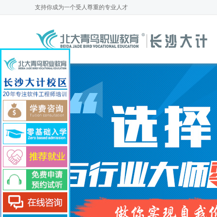
支
持
你
成
为
一
个
受
人
尊
重
的
专
业
人
才