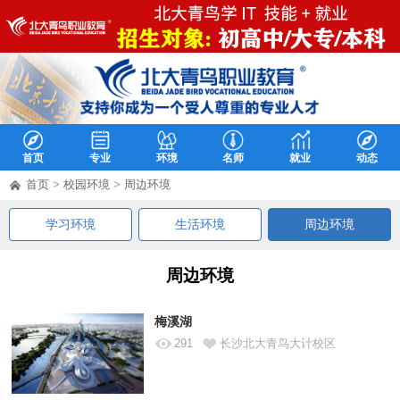
首页
专业
环境
名师
就业
动态
首页
>
校园环境
>
周边环境
学习环境
生活环境
周边环境
周边环境
梅溪湖
291
长沙北大青鸟大计校区