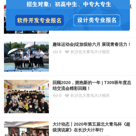
元宵|赏人间烟火，庆人间团圆 长沙大计祝
大家元宵节快乐！
0
长沙北大青鸟大计校区
趣味运动会|绽放缤纷六月 展现青春活力！
0
长沙北大青鸟大计校区
回顾2020，拥抱新的一年 | T309班年度总
结交流会精彩回顾！
0
长沙北大青鸟大计校区
大计动态丨2020年第五届北大青鸟杯《超
级演说家》在长沙大计举行