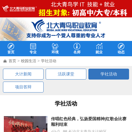
首页
专业
环境
名师
就业
动态
首页
>
校园生活
>
学社活动
大计新闻
活跃课堂
学社活动
项目答辩
学社活动
传唱红色经典，弘扬爱国精神|红歌会比赛
顺利结束
0
长沙北大青鸟大计校区