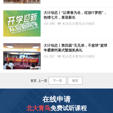
大计动态丨“以青春为名，绽放IT梦想”，
热情七月，喜迎新生
249
长沙北大青鸟大计校区
大计动态丨第四届“无兄弟，不篮球”篮球
争霸赛闭幕式暨颁奖典礼
102
长沙北大青鸟大计校区
首页 上一页
下一页
尾页
在线申请
北大青鸟
免费试听课程