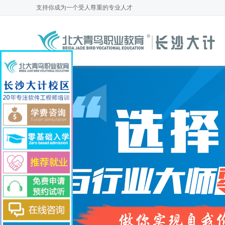
支
持
你
成
为
一
个
受
人
尊
重
的
专
业
人
才