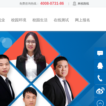
4008-0731-86
免费咨询热线：
|
来校路线
就业
校园环境
校园生活
在线测试
网上报名
在线咨询
与美女
老师沟
通
QQ客服
735740
免费热
4008-
线：
0731-
86
新浪微博
关注大