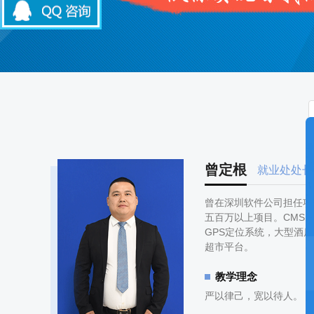
曾定根
就业处处长
曾在深圳软件公司担任项
五百万以上项目。CMS
GPS定位系统，大型酒
超市平台。
教学理念
严以律己，宽以待人。