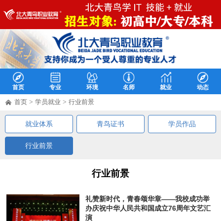
首页
专业
环境
名师
就业
动态
首页
>
学员就业
>
行业前景
就业体系
青鸟证书
学员作品
行业前景
行业前景
礼赞新时代，青春颂华章——我校成功举
办庆祝中华人民共和国成立76周年文艺汇
演